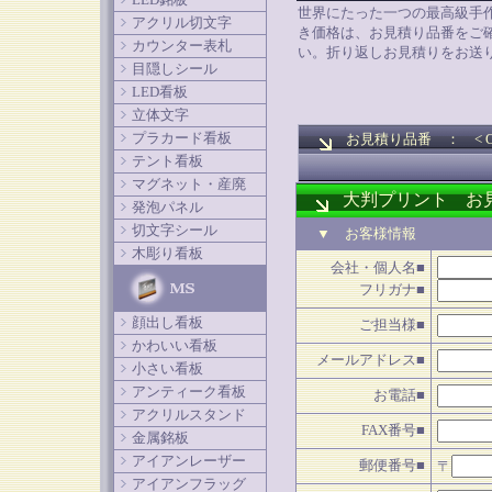
世界にたった一つの最高級手
アクリル切文字
き価格は、お見積り品番をご
カウンター表札
い。折り返しお見積りをお送
目隠しシール
LED看板
立体文字
プラカード看板
お見積り品番 ： < OBAN-
テント看板
マグネット・産廃
大判プリント お
発泡パネル
切文字シール
▼ お客様情報
木彫り看板
会社・個人名■
フリガナ■
顔出し看板
ご担当様■
かわいい看板
メールアドレス■
小さい看板
アンティーク看板
お電話■
アクリルスタンド
FAX番号■
金属銘板
アイアンレーザー
郵便番号■
〒
アイアンフラッグ