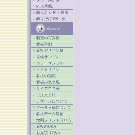
MTC和風
飾り名人 座・屏風
飾り行灯 EN・火
製造の写真集
看板事例
看板デザイン例
書体サンプル
カラーサンプル
ピクトサイン
看板の知識
看板の色表現
サイズ早見表
ご注文方法
デザインについて
データ入稿について
看板データ送信
大判プリント貼り方
看板のQ&A
お見積りQ&A