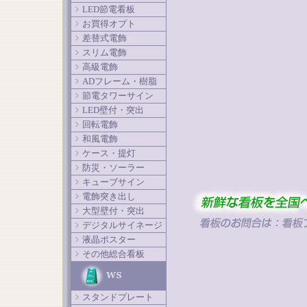
LED節電看板
お買得オプト
差替式電飾
スリム電飾
高級電飾
ADフレーム・樹脂
節電タワーサイン
LED壁付・突出
回転電飾
和風電飾
ケース・提灯
防災・ソーラー
キューブサイン
電飾突き出し
大型壁付・突出
デジタルサイネージ
液晶ポスター
その他総合看板
スタンドプレート