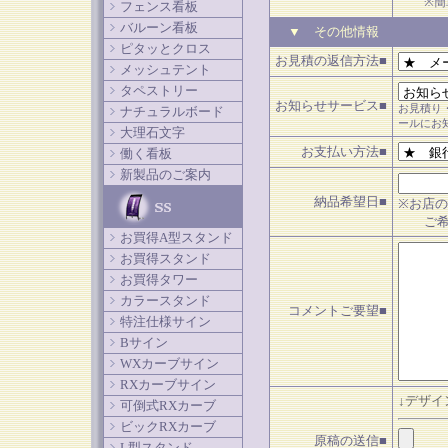
※簡
フェンス看板
バルーン看板
▼ その他情報
ピタッとクロス
お見積の返信方法■
メッシュテント
タペストリー
お知らせサービス■
お見積り
ナチュラルボード
ールにお
大理石文字
お支払い方法■
働く看板
新製品のご案内
納品希望日■
※お店の
ご希望
お買得A型スタンド
お買得スタンド
お買得タワー
カラースタンド
コメントご要望■
特注仕様サイン
Bサイン
WXカーブサイン
RXカーブサイン
↓デザ
可倒式RXカーブ
ビックRXカーブ
原稿の送信■
L型スタンド