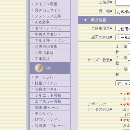
ご住所■
アイアン看板
突き出しサイン
職 種■
ステンレス文字
▼ 商品情報
ABS文字
タワーティアラ
ご使用場所■
型抜きスタンド
施工の有無■
アルミ枠・トタン
１． 縦
必勝選挙看板
枚
防犯用看板
２． 縦
工事看板
サイズ・枚数■
枚
３． 縦
枚
ネームプレート
軽量アイアン
等身大パネル
■
デザ
シルエット看板
トで
エアスルー看板
デザインの
■
デザ
翻訳QRシール
データの有無■
成
モスサイン
（F
LEDウィンドウ
■
デザ
お送
許可票・フレーム