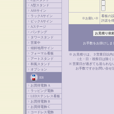
A型スタンド
ASSサイン
ラックAサイン
看板の
※お願い※
許諾を
ビックAサイン
Aステージ
パンチング
タワースタンド
営業中
お手数をお掛けしま
傾斜地用サイン
フォーマル看板
※ お見積りは、３営業日以内
アートスタンド
（土・日・祝祭日は除く）
※ 営業日が過ぎても送られな
和風スタンド
お手数ですがお問い合せ頂
オプション
お買得電飾 A
ラッピング電飾
LEDステンレス看板
お買得電飾 B
お買得電飾 C
コードレス電飾