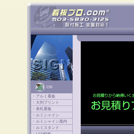
アルミ看板
大判プリント
表札看板
ルミシャイン
ルミシャイン屋内
ルミスタンド
LED銘板