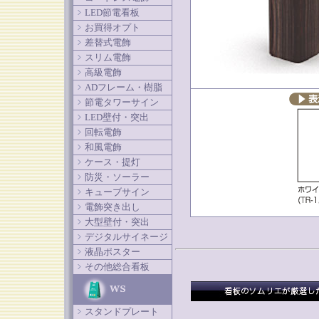
LED節電看板
お買得オプト
差替式電飾
スリム電飾
高級電飾
ADフレーム・樹脂
節電タワーサイン
LED壁付・突出
回転電飾
和風電飾
ケース・提灯
防災・ソーラー
キューブサイン
電飾突き出し
大型壁付・突出
デジタルサイネージ
液晶ポスター
その他総合看板
スタンドプレート