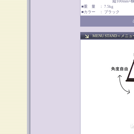
縦100mm×横40
■重 量 ： 7.5kg
■カラー ： ブラック
MENU STAND＜
メニュ