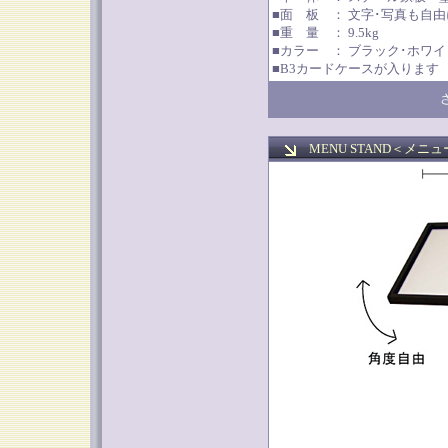
■面 板 ： 文字･写真も自
■重 量 ： 9.5kg
■カラー ： ブラック･ホワイ
■B3カードケースが入ります
MENU STAND＜
メニュ