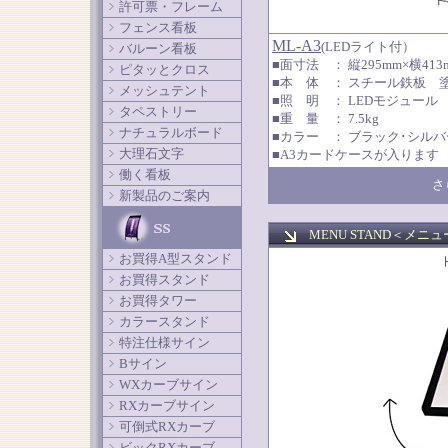
許可票・フレーム
フェンス看板
ML-A3
(LEDライト付）
バルーン看板
■面寸法 ： 縦295mm×横41
ピタッとクロス
■本 体 ： スチール鉄板 
メッシュテント
■照 明 ： LEDモジュール
タペストリー
■重 量 ： 7.5kg
ナチュラルボード
■カラー ： ブラック･シルバ
大理石文字
■A3カードケースが入ります
働く看板
さ
新製品のご案内
MENU STAND＜
メニュ
お買得A型スタンド
お買得スタンド
お買得タワー
カラースタンド
特注仕様サイン
Bサイン
WXカーブサイン
RXカーブサイン
可倒式RXカーブ
ビックRXカーブ