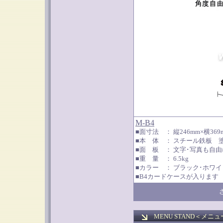
M-B4
■面寸法 ： 縦246mm×横36
■本 体 ： スチール鉄板 
■面 板 ： 文字･写真も自
■重 量 ： 6.5kg
■カラー ： ブラック･ホワイ
■B4カードケースが入ります
MENU STAND＜
メニュ