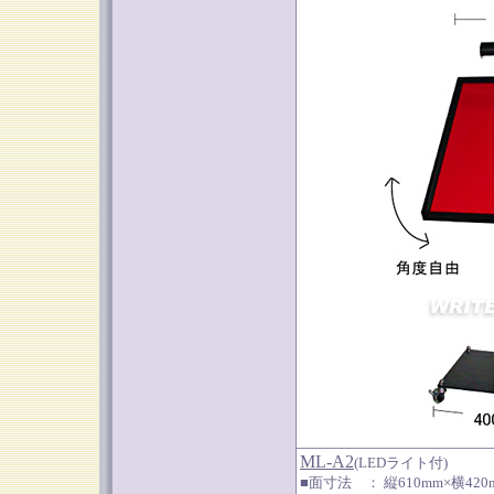
ML-A2
(LEDライト付)
■面寸法 ： 縦610mm×横420