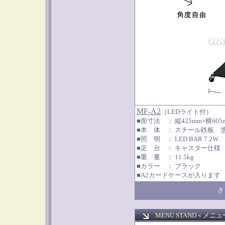
MF-A2
（LEDライト付）
■面寸法 ： 縦425mm×横605
■本 体 ： スチール鉄板 
■照 明 ： LED BAR 7.2W
■足 台 ： キャスター仕様
■重 量 ： 11.5kg
■カラー ： ブラック
■A2カードケースが入ります
さ
MENU STAND＜
メニュ