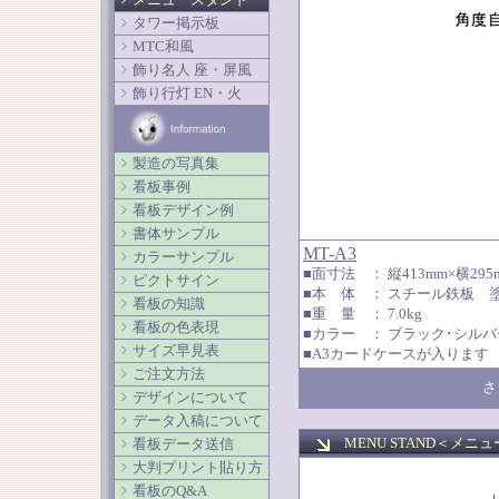
タワー掲示板
MTC和風
飾り名人 座・屏風
飾り行灯 EN・火
製造の写真集
看板事例
看板デザイン例
書体サンプル
MT-A3
カラーサンプル
■面寸法 ： 縦413mm×横29
ピクトサイン
■本 体 ： スチール鉄板 
看板の知識
■重 量 ： 7.0kg
看板の色表現
■カラー ： ブラック･シルバ
サイズ早見表
■A3カードケースが入ります
ご注文方法
さ
デザインについて
データ入稿について
MENU STAND＜
メニュ
看板データ送信
大判プリント貼り方
看板のQ&A