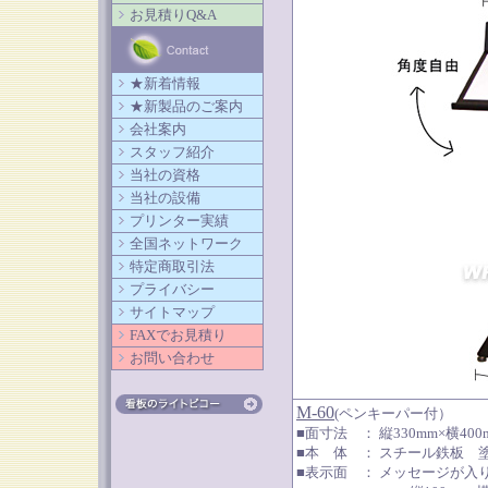
お見積りQ&A
★新着情報
★新製品のご案内
会社案内
スタッフ紹介
当社の資格
当社の設備
プリンター実績
全国ネットワーク
特定商取引法
プライバシー
サイトマップ
FAXでお見積り
お問い合わせ
M-60
(ペンキーパー付）
■面寸法 ： 縦330mm×横40
■本 体 ： スチール鉄板 
■表示面 ： メッセージが入り