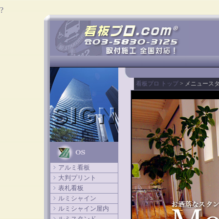
?
看板プロ トップ
> メニュース
アルミ看板
大判プリント
表札看板
ルミシャイン
ルミシャイン屋内
ルミスタンド