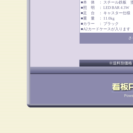
■本 体 ： スチール鉄板 
■照 明 ： LED BAR 4.3W
■足 台 ： キャスター仕様
■重 量 ： 11.0kg
■カラー ： ブラック
■A2カードケースが入ります
さ
※送料別価格