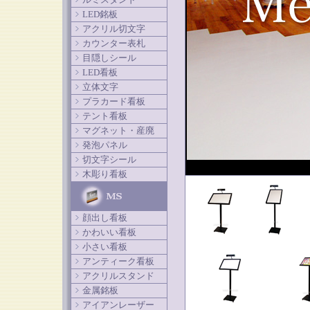
LED銘板
アクリル切文字
カウンター表札
目隠しシール
LED看板
立体文字
プラカード看板
テント看板
マグネット・産廃
発泡パネル
切文字シール
木彫り看板
顔出し看板
かわいい看板
小さい看板
アンティーク看板
アクリルスタンド
金属銘板
アイアンレーザー