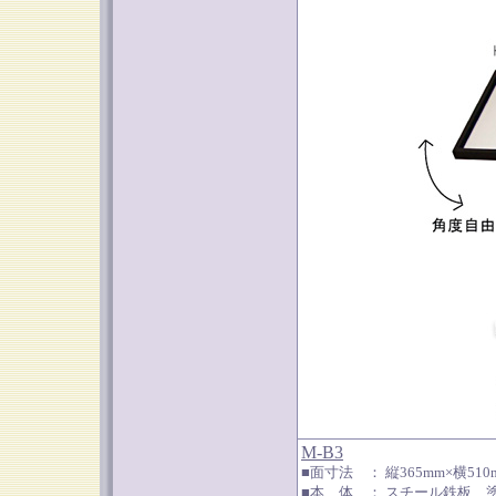
M-B3
■面寸法 ： 縦365mm×横51
■本 体 ： スチール鉄板 