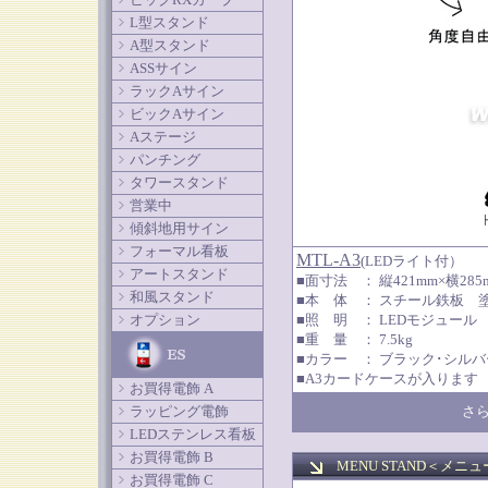
L型スタンド
A型スタンド
ASSサイン
ラックAサイン
ビックAサイン
Aステージ
パンチング
タワースタンド
営業中
傾斜地用サイン
フォーマル看板
MTL-A3
(LEDライト付）
アートスタンド
■面寸法 ： 縦421mm×横28
和風スタンド
■本 体 ： スチール鉄板 
オプション
■照 明 ： LEDモジュール
■重 量 ： 7.5kg
■カラー ： ブラック･シルバ
■A3カードケースが入ります
お買得電飾 A
ラッピング電飾
さら
LEDステンレス看板
お買得電飾 B
MENU STAND＜
メニュ
お買得電飾 C