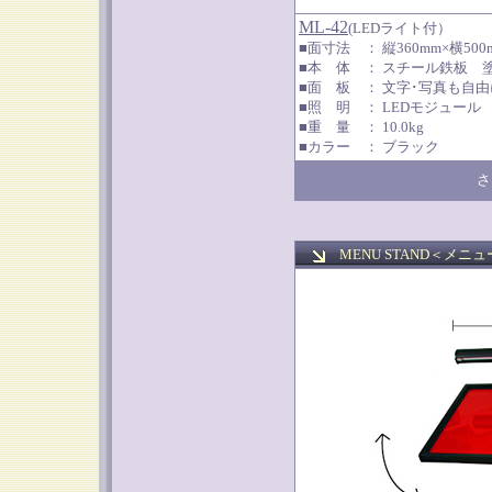
ML-42
(LEDライト付
）
■面寸法 ： 縦360mm×横50
■本 体 ： スチール鉄板 
■面 板 ： 文字･写真も自
■照 明 ： LEDモジュール
■重 量 ： 10.0kg
■カラー ： ブラック
さ
MENU STAND＜
メニュ