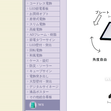
コードレス電飾
LED節電看板
お買得オプト
差替式電飾
スリム電飾
高級電飾
ADフレーム・樹脂
節電タワーサイン
LED壁付・突出
回転電飾
和風電飾
ケース・提灯
防災・ソーラー
キューブサイン
電飾突き出し
大型壁付・突出
デジタルサイネージ
液晶ポスター
その他総合看板