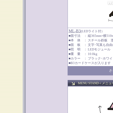
ML-B3
(LEDライト付）
■面寸法 ： 縦365mm×横51
■本 体 ： スチール鉄板 
■面 板 ： 文字･写真も自
■照 明 ： LEDモジュール
■重 量 ： 10.0kg
■カラー ： ブラック･ホワイ
■B3カードケースが入ります
さ
MENU STAND＜
メニュ