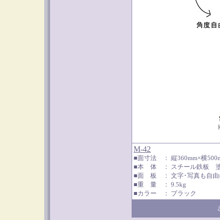
M-42
■面寸法 ： 縦360mm×横50
■本 体 ： スチール鉄板 
■面 板 ： 文字･写真も自
■重 量 ： 9.5kg
■カラー ： ブラック