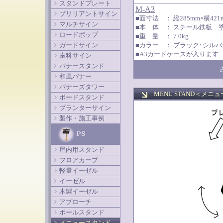
スタンドプレート
M-A3
ブリリアントサイン
■面寸法 ： 縦285mm×横42
マルチサイン
■本 体 ： スチール鉄板 
ロードポップ
■重 量 ： 7.0kg
ガードサイン
■カラー ： ブラック･シルバ
■A3カードケースが入ります
歯科サイン
バナースタンド
和風バナー
バナーズタワー
MENU STAND＜
メニュ
ボードスタンド
プランターサイン
製作・施工事例
屋内用スタンド
フロアカーブ
軽量イーゼル
イーゼル
木製イーゼル
アプローチ
ポールスタンド
メニュースタンド