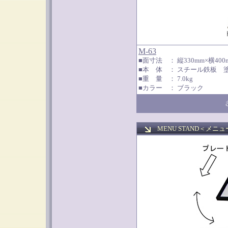
M-63
■面寸法 ： 縦330mm×横400
■本 体 ： スチール鉄板 
■重 量 ： 7.0kg
■カラー ： ブラック
MENU STAND＜メニ